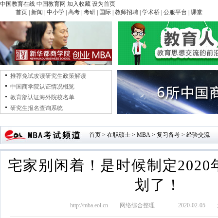
中国教育在线
中国教育网
加入收藏
设为首页
首页
|
新闻
|
中小学
|
高考
|
考研
|
国际
|
教师招聘
|
学术桥
|
公服平台
|
课堂
推荐免试攻读研究生政策解读
中国商学院认证情况概览
教育部认证海外院校名单
研究生报名查询系统
首页
>
在职硕士
>
MBA
>
复习备考
>
经验交流
宅家别闲着！是时候制定2020
划了！
http://mba.eol.cn
网络综合整理
2020-02-05